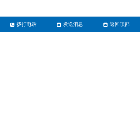
拨打电话
发送消息
返回顶部
郑州市蓝清科技有限公司
24小时全国免费服务电话：
400-600-3695
微信号：lqkj6789
邮箱：Lanqkj@126.com
地址：内蒙古包头市昆都仑区白云路69号
营业执照