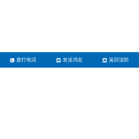
拨打电话
发送消息
返回顶部
郑州市蓝清科技有限公司
24小时全国免费服务电话：
400-600-3695
微信号：lqkj6789
邮箱：Lanqkj@126.com
地址：内蒙古包头市昆都仑区白云路69号
营业执照