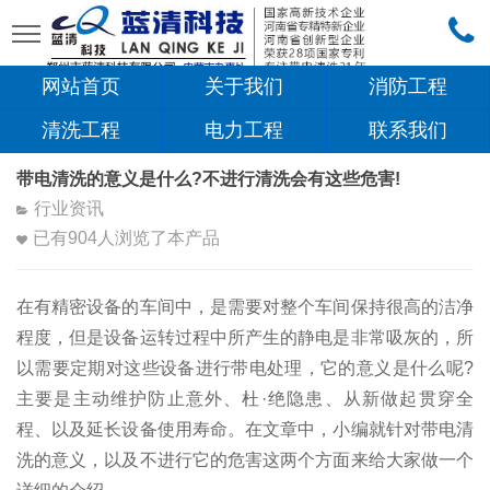
网站首页
关于我们
消防工程
清洗工程
电力工程
联系我们
带电清洗的意义是什么?不进行清洗会有这些危害!
行业资讯
已有
904
人浏览了本产品
在有精密设备的车间中，是需要对整个车间保持很高的洁净
程度，但是设备运转过程中所产生的静电是非常吸灰的，所
以需要定期对这些设备进行带电处理，它的意义是什么呢?
主要是主动维护防止意外、杜·绝隐患、从新做起贯穿全
程、以及延长设备使用寿命。在文章中，小编就针对带电清
洗的意义，以及不进行它的危害这两个方面来给大家做一个