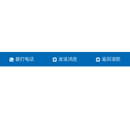
拨打电话
发送消息
返回顶部
郑州市蓝清科技有限公司
24小时全国免费服务电话：
400-600-3695
微信号：lqkj6789
邮箱：Lanqkj@126.com
地址：内蒙古包头市昆都仑区白云路69号
营业执照