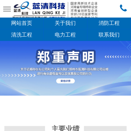
网站首页
关于我们
消防工程
清洗工程
电力工程
联系我们
1
/
6
主要业绩