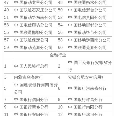
47
中·国移动龙里分公司
48
中·国联通衡水分公司
49
中·国联通石家庄分公司
50
中·国电信邢台分公司
51
中·国移动黔东南分公司
52
中·国电信贵阳分公司
53
中·国电信廊坊分公司
54
中·国移动邯郸分公司
55
中·国联通邯郸分公司
56
中·国移动毕节分公司
57
中·国联通保定公司
58
中·国移动黔西南分公司
59
中·国移动芜湖分公司
60
中·国联通芜湖分公司
金融行业
中·国工商银行安徽省分
1
中·国人民银行总行
2
行
3
内蒙古乌海建行
4
安徽合肥农村信用社
中·国建设银行河南省分
5
6
中·国银行河南省分行
公司
7
中·国银行信阳分行
8
中·国银行许昌分行
9
中·国银行新乡分行
10
中·国银行南阳分行
11
中·国银行安阳分行
12
中·国银行漯河分行