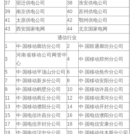
37
宿迁供电公司
38
淮安供电公司
39
南京供电公司
40
苏州供电公司
41
太原供电公司
42
鄂州供电公司
43
西安国家电网
44
北京国家电网
通信行业
1
中·国移动廊坊分公司
2
中·国联通廊坊分公司
河南省移动公司网管中
3
4
中·国移动郑州分公司
心
5
中·国移动平顶山分公司
6
中·国移动焦作分公司
7
中·国移动新乡分公司
8
中·国移动安阳分公司
9
中·国移动鹤壁分公司
10
中·国移动许昌分公司
11
中·国移动商丘分公司
12
中·国移动漯河分公司
13
中·国移动濮阳分公司
14
中·国移动开封分公司
15
中·国电信许昌分公司
16
中·国电信濮阳分公司
17
中·国电信开封分公司
18
中·国电信安康分公司
19
中·国电信汉中分公司
20
中·国移动佳木斯分公司