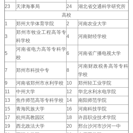
23
天津海事局
24
湖北省交通科学研究所
高校
1
郑州大学体育学院
2
河南农业大学
郑州市牧业工程高等专
3
4
河南财经学校
科学校
河南省电力高等专科学
5
6
河南省广播电视大学
校
河南财政税务高等专科
7
郑州市科技中专
8
学校
9
河南省郑州市水利学校
10
郑州轻工业学院
11
中州大学
12
华北水利水电学院
13
焦作师范高等专科学校
14
南阳师范学院
15
青海民族大学
16
河南科技学院
17
杭州高教园区
18
许昌职业技术学院
19
西北政法大学
20
邢台沙河市沙河一中