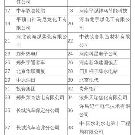
任公司
17
中车双喜轮胎
18
河南平煤神马节能科技
平顶山神马尼龙化工有
河南龙宇煤化工有限公
19
20
限公司
司
河北勃海煤焦化有限公
中铁装备制造材料有限
21
22
司
公司
23
郑州热电厂
24
河南科星电子公司
25
郑州宇通客车
26
河南新华建国饭店
27
北京华联商厦
28
四川桐子壕水电站
29
中原油田
30
北京现代
31
投资集团
32
贵州铝厂
33
郑州荣奇热电有限公司
34
汝州天瑞焦化有限公司
许昌纪年电气技术有限
35
长城汽车保定分公司
36
公司
中·国水利水电第十工程
37
长城汽车哈弗分公司
38
局有限公司